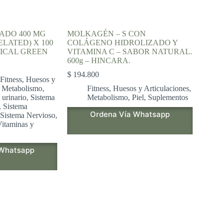
ADO 400 MG
MOLKAGÉN – S CON
LATED) X 100
COLÁGENO HIDROLIZADO Y
ICAL GREEN
VITAMINA C – SABOR NATURAL.
600g – HINCARA.
$
194.800
Fitness
,
Huesos y
,
Metabolismo
,
Fitness
,
Huesos y Articulaciones
,
 urinario
,
Sistema
Metabolismo
,
Piel
,
Suplementos
,
Sistema
Ordena Vía Whatsapp
Sistema Nervioso
,
itaminas y
 Whatsapp