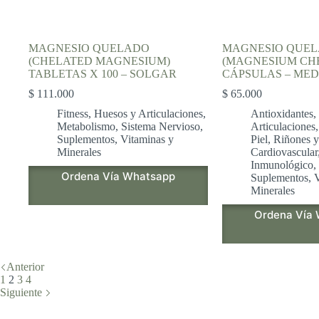
MAGNESIO QUELADO
MAGNESIO QUEL
(CHELATED MAGNESIUM)
(MAGNESIUM CHE
TABLETAS X 100 – SOLGAR
CÁPSULAS – MED
$
111.000
$
65.000
Fitness
,
Huesos y Articulaciones
,
Antioxidantes
,
Metabolismo
,
Sistema Nervioso
,
Articulaciones
Suplementos
,
Vitaminas y
Piel
,
Riñones y
Minerales
Cardiovascular
Inmunológico
,
Ordena Vía Whatsapp
Suplementos
,
V
Minerales
Ordena Vía
Anterior
1
2
3
4
Siguiente