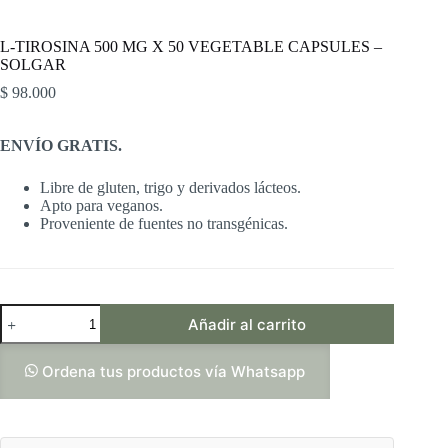
L-TIROSINA 500 MG X 50 VEGETABLE CAPSULES –
SOLGAR
$
98.000
ENVÍO GRATIS.
Libre de gluten, trigo y derivados lácteos.
Apto para veganos.
Proveniente de fuentes no transgénicas.
L-
Añadir al carrito
TIROSINA
500
MG
Ordena tus productos vía Whatsapp
X
50
VEGETABLE
CAPSULES
-