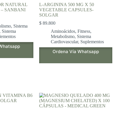
OR NATURAL
L-ARGININA 500 MG X 50
G – SANBANI
VEGETABLE CAPSULES-
SOLGAR
$
89.800
olismo
,
Sistema
,
Sistema
Aminoácidos
,
Fitness
,
lementos
Metabolismo
,
Sistema
Cardiovascular
,
Suplementos
 Whatsapp
Ordena Vía Whatsapp