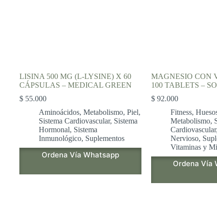
LISINA 500 MG (L-LYSINE) X 60
MAGNESIO CON V
CÁPSULAS – MEDICAL GREEN
100 TABLETS – S
$
55.000
$
92.000
Aminoácidos
,
Metabolismo
,
Piel
,
Fitness
,
Huesos
Sistema Cardiovascular
,
Sistema
Metabolismo
,
Hormonal
,
Sistema
Cardiovascular
Inmunológico
,
Suplementos
Nervioso
,
Supl
Vitaminas y Mi
Ordena Vía Whatsapp
Ordena Vía