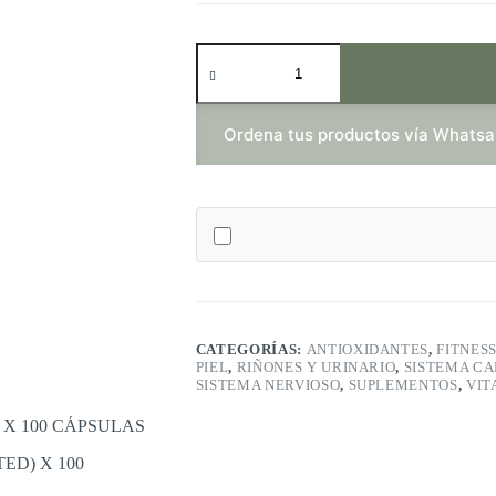
MAGNESIO
QUELADO
400
MG
(MAGNESIUM
Ordena tus productos vía Whats
CHELATED)
X
100
CÁPSULAS
-
MEDICAL
GREEN
cantidad
CATEGORÍAS:
ANTIOXIDANTES
,
FITNES
PIEL
,
RIÑONES Y URINARIO
,
SISTEMA C
SISTEMA NERVIOSO
,
SUPLEMENTOS
,
VIT