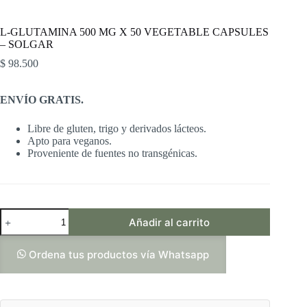
L-GLUTAMINA 500 MG X 50 VEGETABLE CAPSULES
– SOLGAR
$
98.500
ENVÍO GRATIS.
Libre de gluten, trigo y derivados lácteos.
Apto para veganos.
Proveniente de fuentes no transgénicas.
L-
Añadir al carrito
GLUTAMINA
500
MG
Ordena tus productos vía Whatsapp
X
50
VEGETABLE
CAPSULES
-