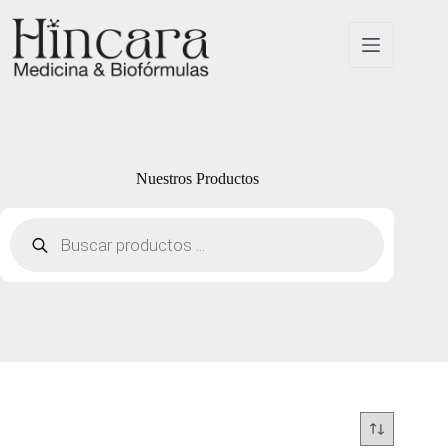
Saltar
al
contenido
Nuestros Productos
Búsqueda
de
productos