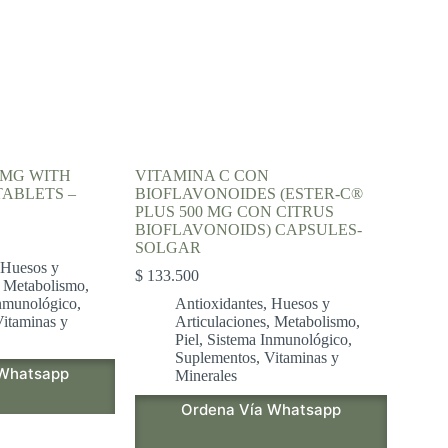
 MG WITH
VITAMINA C CON
TABLETS –
BIOFLAVONOIDES (ESTER-C®
PLUS 500 MG CON CITRUS
BIOFLAVONOIDS) CAPSULES-
SOLGAR
Huesos y
$
133.500
,
Metabolismo
,
nmunológico
,
Antioxidantes
,
Huesos y
itaminas y
Articulaciones
,
Metabolismo
,
Piel
,
Sistema Inmunológico
,
Suplementos
,
Vitaminas y
 Whatsapp
Minerales
Ordena Vía Whatsapp