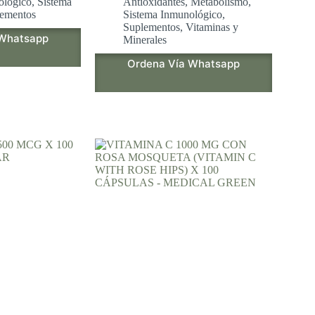
ológico
,
Sistema
Antioxidantes
,
Metabolismo
,
ementos
Sistema Inmunológico
,
Suplementos
,
Vitaminas y
 Whatsapp
Minerales
Ordena Vía Whatsapp