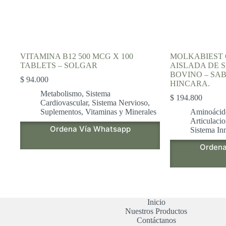
VITAMINA B12 500 MCG X 100
MOLKABIEST 
TABLETS – SOLGAR
AISLADA DE 
BOVINO – SAB
$
94.000
HINCARA.
Metabolismo
,
Sistema
$
194.800
Cardiovascular
,
Sistema Nervioso
,
Suplementos
,
Vitaminas y Minerales
Aminoácid
Articulaci
Ordena Vía Whatsapp
Sistema In
Ordena
Inicio
Nuestros Productos
Contáctanos