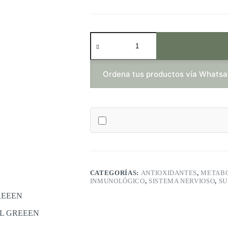
PHYTO
ESTROGEN
PLUS
X
100
Ordena tus productos vía Whats
CÁPSULAS
-
MEDICAL
GREEEN
cantidad
CATEGORÍAS:
ANTIOXIDANTES
,
METAB
INMUNOLÓGICO
,
SISTEMA NERVIOSO
,
SU